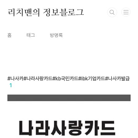
본문 바로가기
리치맨의 정보블로그
홈
태그
방명록
나사카#나라사랑카드#kb국민카드#ibk기업카드#나사카발급
1