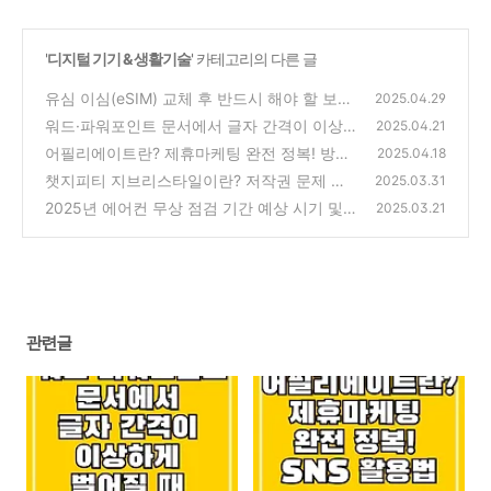
'
디지털 기기 & 생활기술
' 카테고리의 다른 글
유심 이심(eSIM) 교체 후 반드시 해야 할 보안
2025.04.29
설정 방법
워드·파워포인트 문서에서 글자 간격이 이상하
(0)
2025.04.21
게 벌어질 때 해결 방법 정리
어필리에이트란? 제휴마케팅 완전 정복! 방식
(0)
2025.04.18
부터 SNS 활용법까지
챗지피티 지브리스타일이란? 저작권 문제 이
(0)
2025.03.31
미지 생성 방법
2025년 에어컨 무상 점검 기간 예상 시기 및
(0)
2025.03.21
신청 방법 (LG, 삼성, 캐리어, 위니아)
(0)
관련글