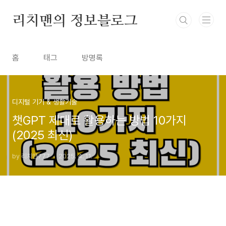
본문 바로가기
리치맨의 정보블로그
홈
태그
방명록
디지털 기기 & 생활기술
챗GPT 제대로 활용하는 방법 10가지
(2025 최신)
by 리치맨777
2025. 4. 11.