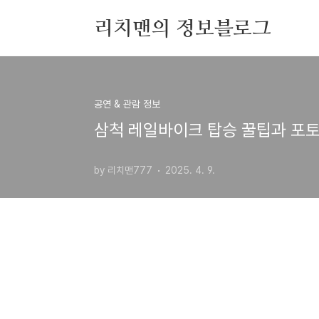
본문 바로가기
리치맨의 정보블로그
홈
태그
방명록
공연 & 관람 정보
삼척 레일바이크 탑승 꿀팁과 포
by 리치맨777
2025. 4. 9.