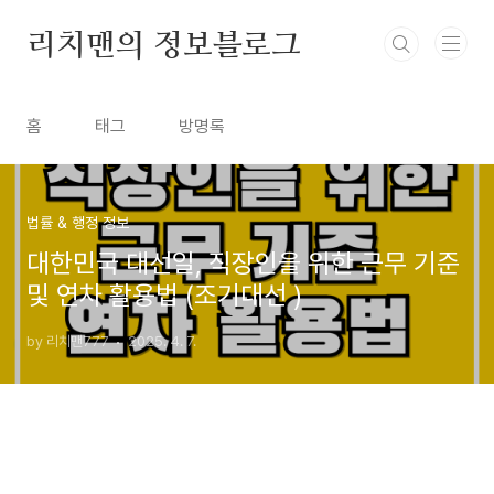
본문 바로가기
리치맨의 정보블로그
홈
태그
방명록
법률 & 행정 정보
대한민국 대선일, 직장인을 위한 근무 기준
및 연차 활용법 (조기대선 )
by 리치맨777
2025. 4. 7.