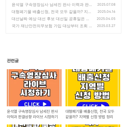
윤석열 구속영장심사 남세진 판사 이력과 판결
2025.07.08
성향 라이브 시청하기
대형폐기물 배출신청, 전국 모두 같을까? 지역
(0)
2025.04.16
별 신청 방법 정리
대선날짜 예상 대선 후보 대선일 공휴일은 어
(0)
2025.04.05
떻게 될까요?
국가 재난안전의무보험 가입 대상부터 조회 방
(0)
2025.03.27
법까지 총정리
(0)
관련글
윤석열 구속영장심사 남세진 판사
대형폐기물 배출신청, 전국 모두
이력과 판결성향 라이브 시청하기
같을까? 지역별 신청 방법 정리