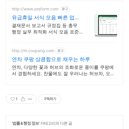
http://www.yesform.com
광고
유급휴일 서식 모음 빠른 업무
처리 가능
결재문서 보고서 규정집 등 총무
행정 실무 최적화 서식 모음 표준
화된 최신 서식 제공
http://m.coupang.com
광고
연차 쿠팡 상큼함으로 채우는 하루
연차, 다양한 꽃과 허브의 조화로운 풍미를 쿠팡에
서 경험하세요. 찬물에도 잘 우러나는 허브차, 오늘
주문 내일도착 로켓배송으로 만나세요.
1
구독하기
'
법률 & 행정 정보
' 카테고리의 다른 글